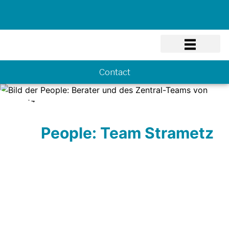
Know-how
Contact
People: Team Strametz