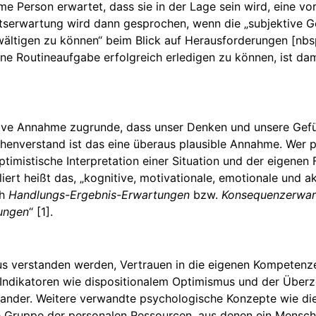
e Person erwartet, dass sie in der Lage sein wird, eine vo
itserwartung wird dann gesprochen, wenn die „subjektive G
ltigen zu können“ beim Blick auf Herausforderungen [nbsp
ne Routineaufgabe erfolgreich erledigen zu können, ist dam
itive Annahme zugrunde, dass unser Denken und unsere Gef
henverstand ist das eine überaus plausible Annahme. Wer 
ptimistische Interpretation einer Situation und der eigenen 
ert heißt das, „kognitive, motivationale, emotionale und a
ch
Handlungs-Ergebnis-Erwartungen
bzw.
Konsequenzerwar
ungen
“ [1].
s verstanden werden, Vertrauen in die eigenen Kompetenze
ndikatoren wie dispositionalem Optimismus und der Überze
inander. Weitere verwandte psychologische Konzepte wie di
ese Gruppe der personalen Ressourcen, aus denen ein Mensc