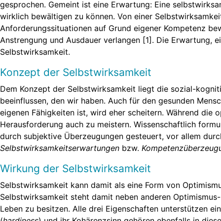
gesprochen. Gemeint ist eine Erwartung: Eine selbstwirksam
wirklich bewältigen zu können. Von einer Selbstwirksamke
Anforderungssituationen auf Grund eigener Kompetenz bewä
Anstrengung und Ausdauer verlangen [1]. Die Erwartung, ei
Selbstwirksamkeit.
Konzept der Selbstwirksamkeit
Dem Konzept der Selbstwirksamkeit liegt die sozial-kogn
beeinflussen, den wir haben. Auch für den gesunden Mensc
eigenen Fähigkeiten ist, wird eher scheitern. Während die o
Herausforderung auch zu meistern. Wissenschaftlich formuli
durch subjektive Überzeugungen gesteuert, vor allem dur
Selbstwirksamkeitserwartungen
bzw.
Kompetenzüberzeug
Wirkung der Selbstwirksamkeit
Selbstwirksamkeit kann damit als eine Form von Optimismu
Selbstwirksamkeit steht damit neben anderen Optimismus-I
Leben zu besitzen. Alle drei Eigenschaften unterstützen e
(
hardiness
) und ihr Kohärenzsinn gehören ebenfalls in di