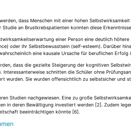
werden, dass Menschen mit einer hohen Selbstwirksamkeit 
 Studie an Brustkrebspatienten konnten diese Erkenntnisse
stwirksamkeitserwartung einer Person eine deutlich höhere 
ence) oder ihr Selbstbewusstsein (self-esteem). Darüber hin
hrscheinlich eine kausale Ursache für beruflichen Erfolg is
rden, dass die gezielte Steigerung der kognitiven Selbstwi
ß. Interessanterweise schnitten die Schüler ohne Prüfungsa
gert wurden. Sie wurden offensichtlich zu selbstsicher und 
eren Studien nachgewiesen. Eine zu große Selbstwirksamkeit
n in deren Bewältigung investiert werden [2]. Zudem legen
itschaft beeinträchtigen könnte [6].
ehmen