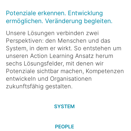
Simulationen
Potenziale erkennen. Entwicklung
machen den
ermöglichen. Veränderung begleiten.
Unterschied
Unsere Lösungen verbinden zwei
Simulationen prägen viele
Perspektiven: den Menschen und das
unserer Lösungen und schaffen
System, in dem er wirkt. So entstehen um
dort, wo sie eingesetzt werden,
unseren Action Learning Ansatz herum
einen besonderen Mehrwert: Sie
sechs Lösungsfelder, mit denen wir
machen Verhalten sichtbar und
Entwicklung erlebbar – der
Potenziale sichtbar machen, Kompetenzen
Unterschied, den man spürt. Als
entwickeln und Organisationen
Erfinder der
zukunftsfähig gestalten.
verhaltensorientierten
Führungssimulation sorgen wir so
für bessere Entscheidungen in
der Personaldiagnostik, in der
SYSTEM
Führungskräfteentwicklung und
im Talentmanagement.
PEOPLE