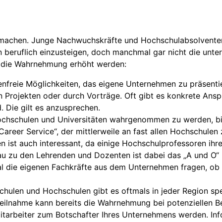
machen. Junge Nachwuchskräfte und Hochschulabsolventen
n beruflich einzusteigen, doch manchmal gar nicht die unte
s die Wahrnehmung erhöht werden:
enfreie Möglichkeiten, das eigene Unternehmen zu präsenti
n Projekten oder durch Vorträge. Oft gibt es konkrete Ansp
. Die gilt es anzusprechen.
chschulen und Universitäten wahrgenommen zu werden, bie
er Service“, der mittlerweile an fast allen Hochschulen zu 
n ist auch interessant, da einige Hochschulprofessoren ih
au zu den Lehrenden und Dozenten ist dabei das „A und O“ 
l die eigenen Fachkräfte aus dem Unternehmen fragen, ob n
ulen und Hochschulen gibt es oftmals in jeder Region spez
Teilnahme kann bereits die Wahrnehmung bei potenziellen B
tarbeiter zum Botschafter Ihres Unternehmens werden. Info