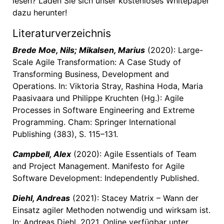
lesen? Laden Sie sich unser kostenloses Whitepaper
dazu herunter!
Literaturverzeichnis
Brede Moe, Nils; Mikalsen, Marius
(2020): Large-
Scale Agile Transformation: A Case Study of
Transforming Business, Development and
Operations. In: Viktoria Stray, Rashina Hoda, Maria
Paasivaara und Philippe Kruchten (Hg.): Agile
Processes in Software Engineering and Extreme
Programming. Cham: Springer International
Publishing (383), S. 115–131.
Campbell, Alex
(2020): Agile Essentials of Team
and Project Management. Manifesto for Agile
Software Development: Independently Published.
Diehl, Andreas
(2021): Stacey Matrix – Wann der
Einsatz agiler Methoden notwendig und wirksam ist.
In: Andreas Diehl, 2021. Online verfügbar unter