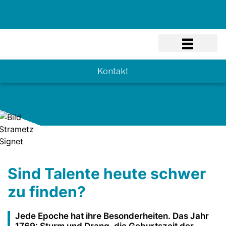
Know-how
Kontakt
Sind Talente heute schwer
zu finden?
Jede Epoche hat ihre Besonderheiten. Das Jahr