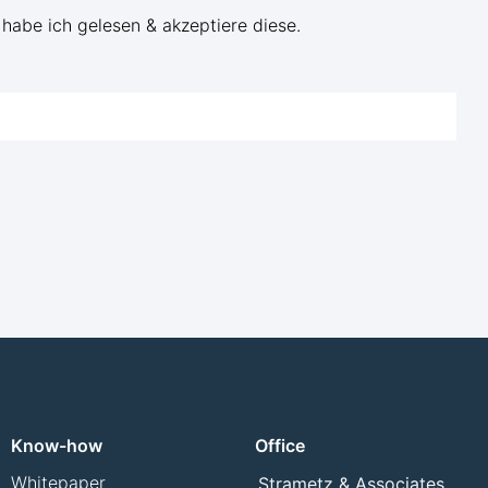
habe ich gelesen & akzeptiere diese.
Know-how
Office
Whitepaper
Strametz & Associates