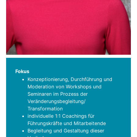
Fokus
Konzeptionierung, Durchführung und
Moderation von Workshops und
Seminaren im Prozess der
Veränderungsbegleitung/
Transformation
individuelle 1:1 Coachings für
Führungskräfte und Mitarbeitende
Begleitung und Gestaltung dieser