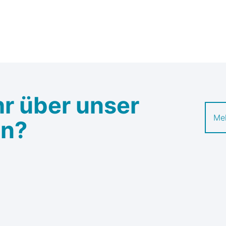
r über unser
Me
en?